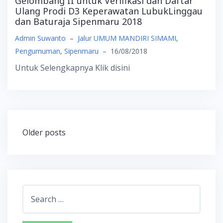
Gelombang II untuk Verifikasi dan Daftar
Ulang Prodi D3 Keperawatan LubukLinggau
dan Baturaja Sipenmaru 2018
Admin Suwanto
–
Jalur UMUM MANDIRI SIMAMI
,
Pengumuman
,
Sipenmaru
–
16/08/2018
Untuk Selengkapnya Klik disini
Posts
Older posts
navigation
Search
for: