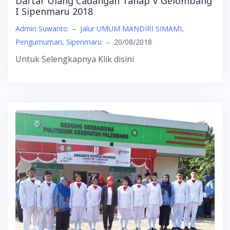
Daftar Ulang Cadangan Tahap V Gelombang
I Sipenmaru 2018
Admin Suwanto
–
Jalur UMUM MANDIRI SIMAMI
,
Pengumuman
,
Sipenmaru
–
20/08/2018
Untuk Selengkapnya Klik disini