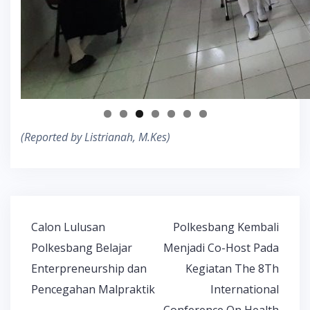
(Reported by Listrianah, M.Kes)
Post
Calon Lulusan
Polkesbang Kembali
navigation
Polkesbang Belajar
Menjadi Co-Host Pada
Enterpreneurship dan
Kegiatan The 8Th
Pencegahan Malpraktik
International
Conference On Health